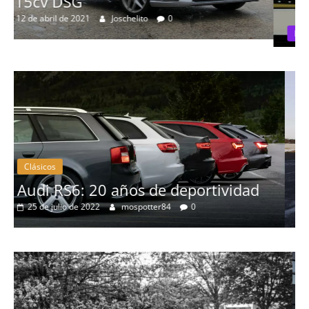
Pruebas
Probamos el Mercedes-Benz A200d
19 de abril de 2020
Joschelito
0
Clásicos
d
BMW Serie 7: lujo desde 1977
28 de junio de 2022
mospotter84
0