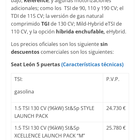
bajo,
Reference
, y algunas motorizaciones
adicionales; como los TSI de 90, 110 y 190 CV; el
TDI de 115 CV; la versión de gas natural
comprimido
TGI
de 130 CV; Mild-Hybrid eTSI de
110 CV, y la opción
híbrida enchufable,
eHybrid.
Los precios oficiales son los siguiente
sin
descuentos
comerciales son los siguientes:
Seat León 5 puertas
(Características técnicas)
TSI:
P.V.P.
gasolina
1.5 TSI 130 CV (96kW) St&Sp STYLE
24.730 €
LAUNCH PACK
1.5 TSI 130 CV (96kW) St&Sp
25.780 €
XCELLENCE LAUNCH PACK “M”