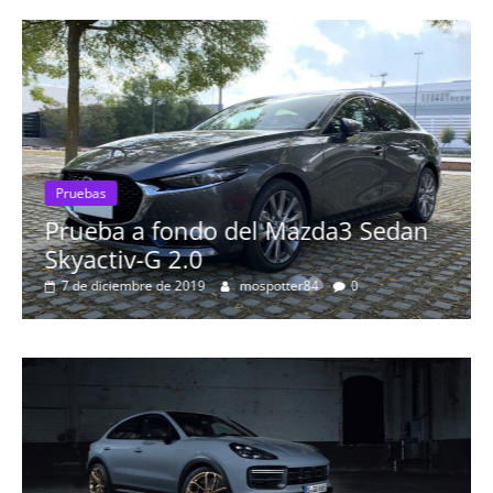
n
Pruebas
Probamos el Audi Q8 50 TDI: el SUV
más espectacular de la marca
8 de septiembre de 2019
Nacho
0