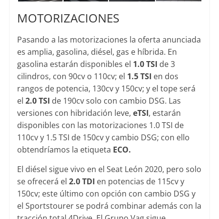
MOTORIZACIONES
Pasando a las motorizaciones la oferta anunciada
es amplia, gasolina, diésel, gas e híbrida. En
gasolina estarán disponibles el
1.0 TSI
de 3
cilindros, con 90cv o 110cv; el
1.5 TSI
en dos
rangos de potencia, 130cv y 150cv; y el tope será
el
2.0 TSI
de 190cv solo con cambio DSG. Las
versiones con hibridación leve,
eTSI
, estarán
disponibles con las motorizaciones 1.0 TSI de
110cv y 1.5 TSI de 150cv y cambio DSG; con ello
obtendríamos la etiqueta
ECO.
El diésel sigue vivo en el Seat León 2020, pero solo
se ofrecerá el
2.0 TDI
en potencias de 115cv y
150cv; este último con opción con cambio DSG y
el Sportstourer se podrá combinar además con la
tracción total 4Drive. El Grupo Vag sigue