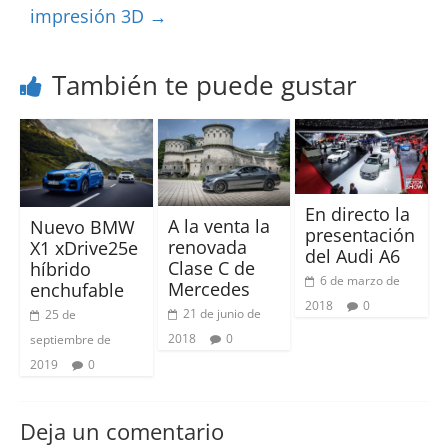
impresión 3D
→
También te puede gustar
En directo la
A la venta la
Nuevo BMW
presentación
renovada
X1 xDrive25e
del Audi A6
Clase C de
híbrido
6 de marzo de
Mercedes
enchufable
2018
0
21 de junio de
25 de
2018
0
septiembre de
2019
0
Deja un comentario