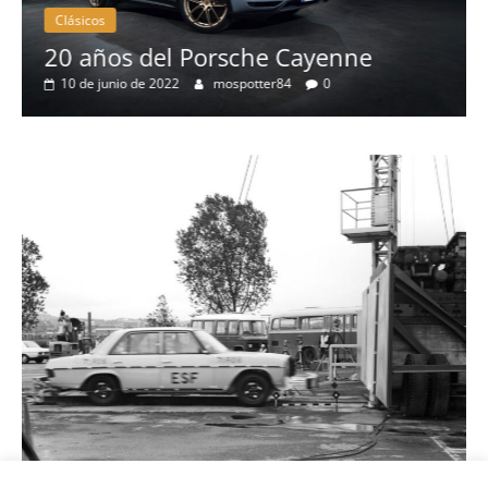
Clásicos
50 años del BMW 1602: el primer
eléctrico del fabricante bávaro
4 de mayo de 2022
mospotter84
0
Seguridad
Llamada a revisión en varios model
Toyota y Lexus por la bomba de
gasolina