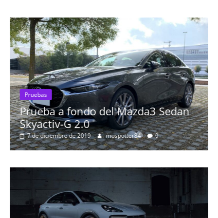
Pruebas
Prueba a fondo del Mazda3 Sedan
Pru
Skyactiv-G 2.0
Pr
7 de diciembre de 2019
mospotter84
0
má
8 