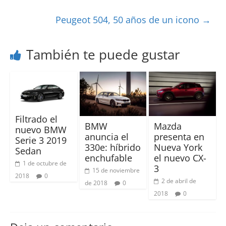
Peugeot 504, 50 años de un icono
→
También te puede gustar
Filtrado el
BMW
Mazda
nuevo BMW
anuncia el
presenta en
Serie 3 2019
330e: híbrido
Nueva York
Sedan
enchufable
el nuevo CX-
1 de octubre de
3
15 de noviembre
2018
0
2 de abril de
de 2018
0
2018
0