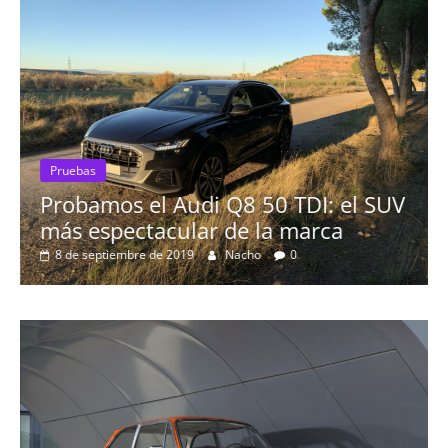
Pruebas
I: el SUV
El Seat León 1.6 TDI 115cv a 
rca
16 de agosto de 2019
mospotter84
0