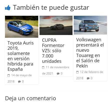
También te puede gustar
Volkswagen
CUPRA
Toyota Auris
presentará el
Formentor
2019,
nuevo
VZ5: sólo
solamente
Touareg en
7.000
en versión
el Salón de
unidades
híbrida para
Pekín
11 de noviembre
España
12 de febrero de
de 2021
0
14 de mayo de
2018
0
2018
0
Deja un comentario