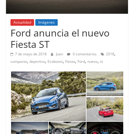
Actualidad
Imágenes
Lanzamientos
Ford anuncia el nuevo
Fiesta ST
,
7 de mayo de 2018
Juan
0 comentarios
2018
,
,
,
,
,
,
compacto
deportivo
Ecoboost
Fiesta
Ford
nuevo
st