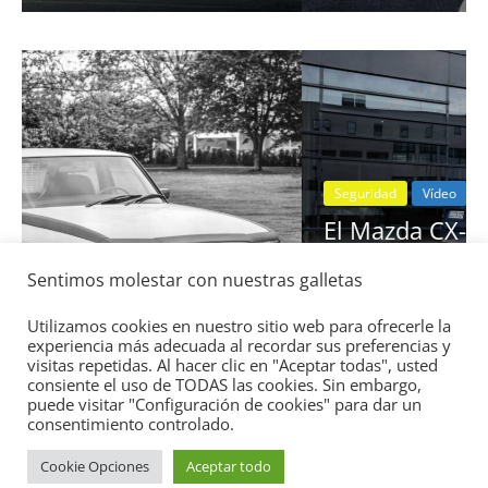
Seguridad
Vídeo
El Mazda CX-5 2022 logra la máxima
nota en las pruebas de seguridad del
Sentimos molestar con nuestras galletas
IIHS
11 de noviembre de 2021
mospotter84
0
Utilizamos cookies en nuestro sitio web para ofrecerle la
experiencia más adecuada al recordar sus preferencias y
visitas repetidas. Al hacer clic en "Aceptar todas", usted
consiente el uso de TODAS las cookies. Sin embargo,
puede visitar "Configuración de cookies" para dar un
consentimiento controlado.
Cookie Opciones
Aceptar todo
Copyright © 2026
Academia del Motor
. Todos los derechos