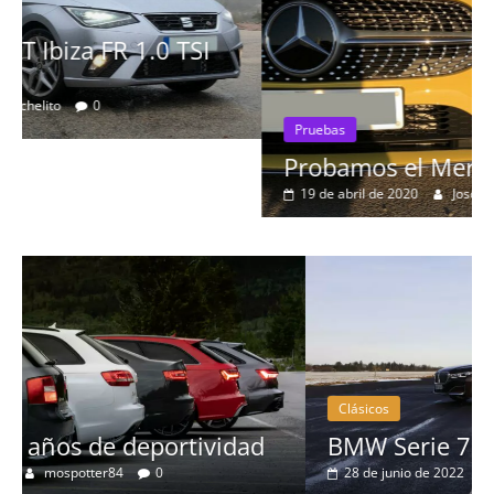
Pruebas
Probamos el Mercedes-Benz A200d
19 de abril de 2020
Joschelito
0
Clásicos
BMW Serie 7: lujo desde 1977
28 de junio de 2022
mospotter84
0