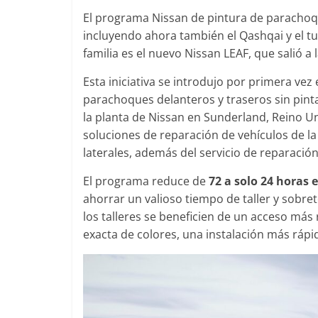
El programa Nissan de pintura de paracho
incluyendo ahora también el Qashqai y el t
familia es el nuevo Nissan LEAF, que salió a
Clásicos
Esta iniciativa se introdujo por primera vez
Clase
parachoques delanteros y traseros sin pint
años d
la planta de Nissan en Sunderland, Reino Un
Merce
soluciones de reparación de vehículos de l
31 de en
laterales, además del servicio de reparación
El programa reduce de
72 a solo 24 horas 
ahorrar un valioso tiempo de taller y sobre
los talleres se beneficien de un acceso má
Segurid
exacta de colores, una instalación más rápi
Llama
Merce
entre
4 de se
0