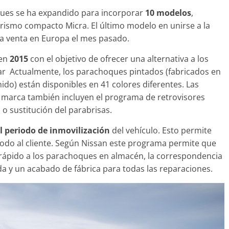
ques se ha expandido para incorporar
10 modelos
,
urismo compacto Micra. El último modelo en unirse a la
 la venta en Europa el mes pasado.
Clásicos
 en
2015
con el objetivo de ofrecer una alternativa a los
 S Coupé W140: 30
Audi RS6: 20 años 
ar Actualmente, los parachoques pintados (fabricados en
e uno de los
deportividad
ido) están disponibles en 41 colores diferentes. Las
des-Benz más caros
a marca también incluyen el programa de retrovisores
25 de julio de 2022
mospott
ero de 2022
mospotter84
0
 o sustitución del parabrisas.
el periodo de inmovilización
del vehículo. Esto permite
todo al cliente. Según Nissan este programa permite que
s rápido a los parachoques en almacén, la correspondencia
ad
da y un acabado de fábrica para todas las reparaciones.
da a revisión en
Seguridad
des Clase A fabricados
50 años del Merce
 2017-2019
ESF 13: un experi
ptiembre de 2020
mospotter84
seguridad