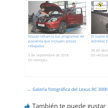
Nissan refuerza sus programas de
El nuevo 
posventa que incluyen piezas
estrellas
rebajadas
26 de abri
5 de septiembre de 2018
En «Actua
En «Ventas»
←
Galería fotográfica del Lexus RC 300h
También te puede gustar