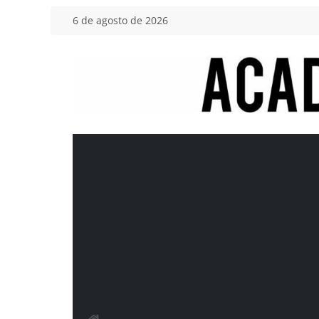
Saltar
6 de agosto de 2026
al
contenido
Academia
del
Motor
Tu
blog
de
coches