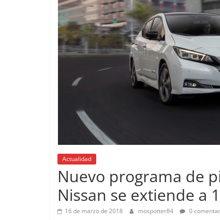
Pruebas
Actualidad
Pequeñ
Nuevo programa de p
probam
Nissan se extiende a 
EQ
14 de feb
16 de marzo de 2018
mospotter84
0 comentar