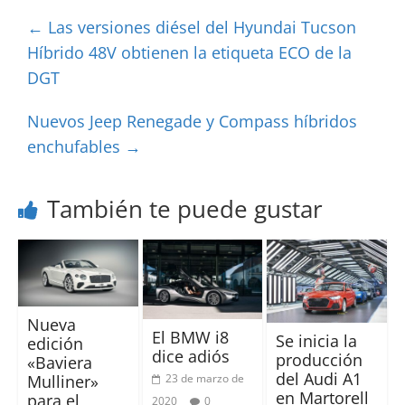
←
Las versiones diésel del Hyundai Tucson
Híbrido 48V obtienen la etiqueta ECO de la
DGT
Nuevos Jeep Renegade y Compass híbridos
enchufables
→
También te puede gustar
Nueva
El BMW i8
Se inicia la
edición
dice adiós
producción
«Baviera
del Audi A1
23 de marzo de
Mulliner»
en Martorell
para el
2020
0