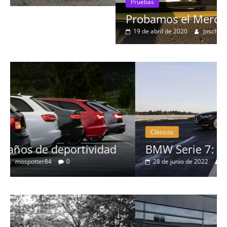
Pruebas
Probamos el Mercedes-Benz A200d
19 de abril de 2020
Joschelito
0
Clásicos
BMW Serie 7: lujo desde 1977
28 de junio de 2022
mospotter84
0