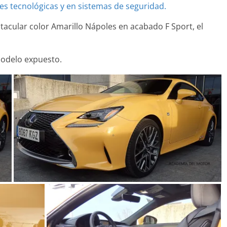
 tecnológicas y en sistemas de seguridad.
acular color Amarillo Nápoles en acabado F Sport, el
Clásicos
modelo expuesto.
oupé W140: 30
Audi RS6: 20 años de
o de los
deportividad
Benz más caros
25 de julio de 2022
mospotter84
2022
mospotter84
0
revisión en
Seguridad
Clase A fabricados
50 años del Mercedes-
7-2019
ESF 13: un experimento
 de 2020
mospotter84
seguridad