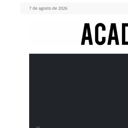
Saltar
7 de agosto de 2026
al
contenido
Academia
del
Motor
Tu
blog
de
coches