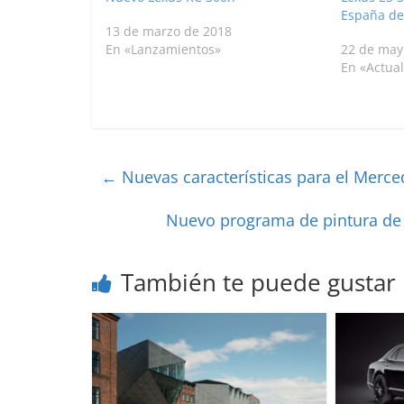
España de
13 de marzo de 2018
En «Lanzamientos»
22 de may
En «Actua
←
Nuevas características para el Mer
Nuevo programa de pintura de
También te puede gustar