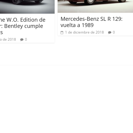
Mercedes-Benz SL R 129:
e W.O. Edition de
vuelta a 1989
r: Bentley cumple
os
1 de diciembre de 2018
0
io de 2018
0