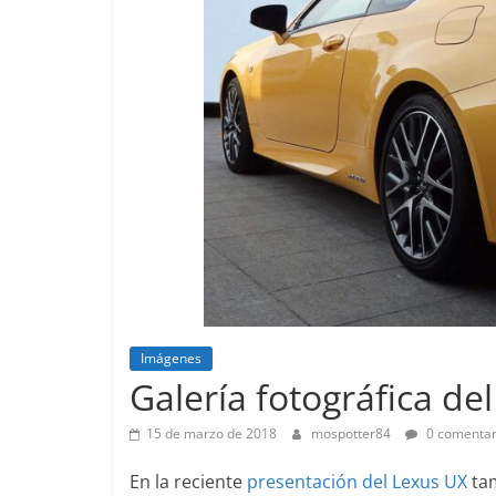
Pruebas
Imágenes
Lanzamientos
Pequeño g
Galería fotográfica de
probamos 
EQ
15 de marzo de 2018
mospotter84
0 comentar
14 de febrero de
En la reciente
presentación del Lexus UX
tam