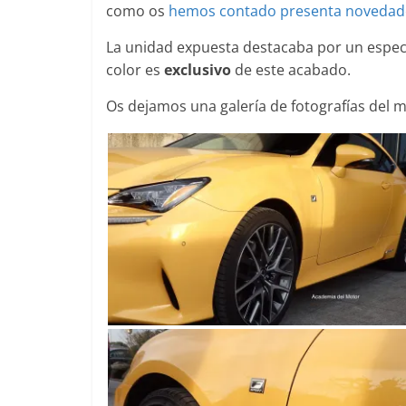
como os
hemos contado presenta novedades
La unidad expuesta destacaba por un espect
color es
exclusivo
de este acabado.
Clásicos
Os dejamos una galería de fotografías del 
Clase S C
años de un
Mercedes-
31 de enero de 
Seguridad
Llamada a 
Mercedes 
entre 201
4 de septiembre
0