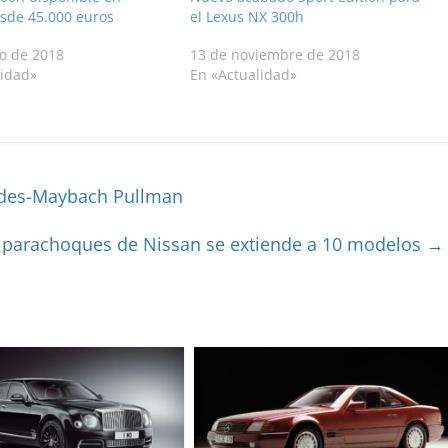
sde 45.000 euros
el Lexus NX 300h
o de 2018
13 de noviembre de 2018
lidad»
En «Actualidad»
cedes-Maybach Pullman
 parachoques de Nissan se extiende a 10 modelos
→