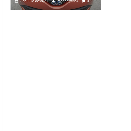
0
2 de julio de 2021
mospotter84
0
0
0