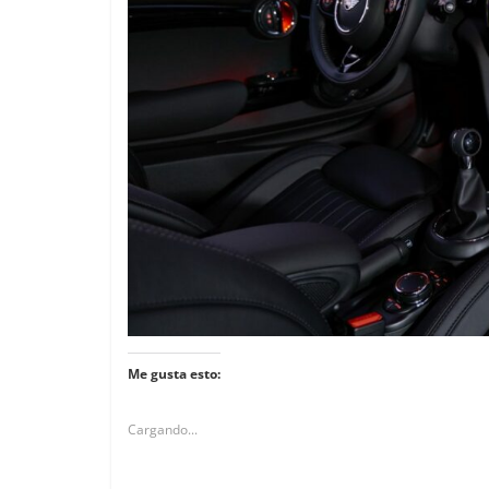
0
31 de mayo de 2022
mospotter84
0
Me gusta esto:
Cargando...