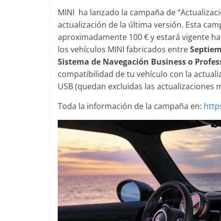
MINI ha lanzado la campaña de “Actualizació
actualización de la última versión. Esta ca
aproximadamente 100 € y estará vigente has
Clásicos
Clásicos
los vehículos MINI fabricados entre
Septiemb
Audi RS6: 20 años de
BMW Serie 7
Sistema de Navegación Business o Profes
deportividad
1977
compatibilidad de tu vehículo con la actual
USB (quedan excluidas las actualizaciones
25 de julio de 2022
mospotter84
0
28 de junio de 202
Toda la información de la campaña en:
http
Seguridad
Víde
El Mazda CX
Seguridad
máxima not
50 años del Mercedes-Benz
de segurida
ESF 13: un experimento de
11 de noviembre d
seguridad