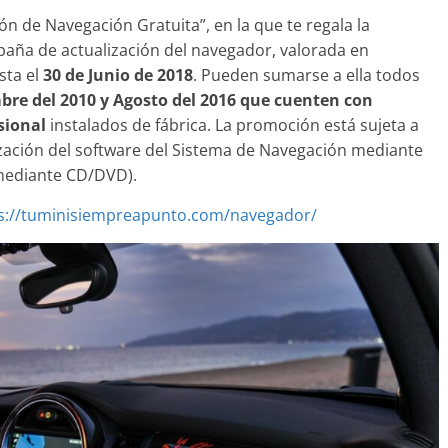
n de Navegación Gratuita”, en la que te regala la
mpaña de actualización del navegador, valorada en
ta el
30 de Junio de 2018
. Pueden sumarse a ella todos
Clásicos
re del 2010 y Agosto del 2016 que cuenten con
: lujo desde
20 años del Porsche
sional
instalados de fábrica. La promoción está sujeta a
Cayenne
ización del software del Sistema de Navegación mediante
 mediante CD/DVD).
2
mospotter84
0
10 de junio de 2022
mospotter84
s://tuminisiempreapunto.com/navegador/
o
-5 2022 logra la
a en las pruebas
d del IIHS
e 2021
mospotter84