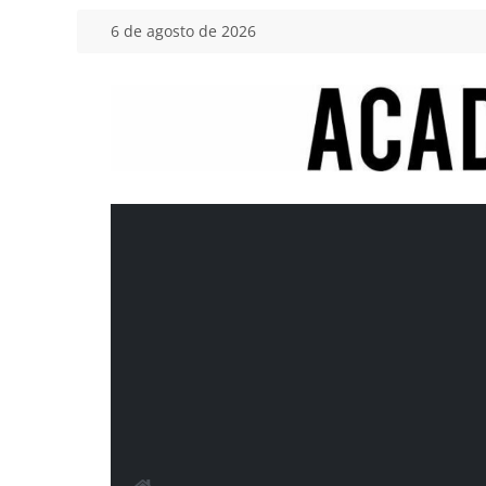
Saltar
6 de agosto de 2026
al
contenido
Academia
del
Motor
Tu
blog
de
coches