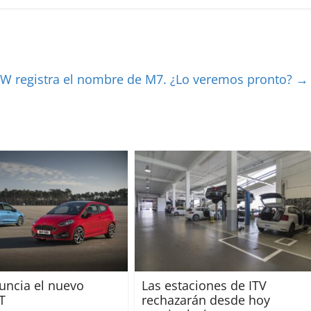
 registra el nombre de M7. ¿Lo veremos pronto?
→
uncia el nuevo
Las estaciones de ITV
T
rechazarán desde hoy