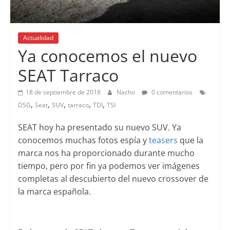
Actualidad
Lanzamientos
Ya conocemos el nuevo
SEAT Tarraco
18 de septiembre de 2018
Nacho
0 comentarios
,
,
,
,
,
DSG
Seat
SUV
tarraco
TDI
TSI
SEAT hoy ha presentado su nuevo SUV. Ya
conocemos muchas fotos espía y
teasers
que la
marca nos ha proporcionado durante mucho
tiempo, pero por fin ya podemos ver imágenes
completas al descubierto del nuevo crossover de
la marca española.