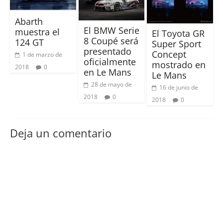
Abarth
El BMW Serie
muestra el
El Toyota GR
8 Coupé será
124 GT
Super Sport
presentado
Concept
1 de marzo de
oficialmente
mostrado en
2018
0
en Le Mans
Le Mans
28 de mayo de
16 de junio de
2018
0
2018
0
Deja un comentario