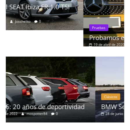
Pruebas
Probamos el Mercedes-Benz A200d
19 de abril de 2020
Joschelito
0
Clásicos
BMW Serie 7: lujo desde 1977
28 de junio de 2022
mospotter84
0