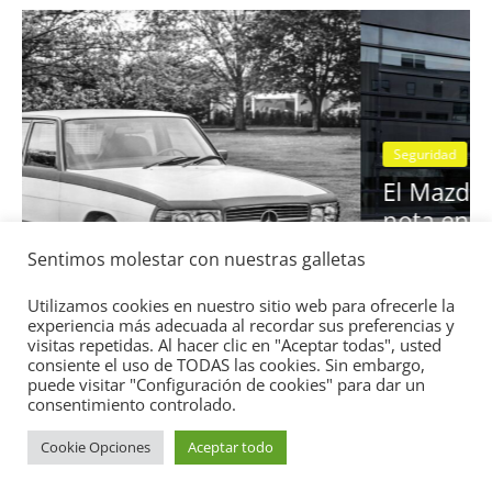
Seguridad
Vídeo
El Mazda CX-5 2022 logra la máxima
nota en las pruebas de seguridad del
Sentimos molestar con nuestras galletas
IIHS
11 de noviembre de 2021
mospotter84
0
Utilizamos cookies en nuestro sitio web para ofrecerle la
experiencia más adecuada al recordar sus preferencias y
visitas repetidas. Al hacer clic en "Aceptar todas", usted
consiente el uso de TODAS las cookies. Sin embargo,
puede visitar "Configuración de cookies" para dar un
consentimiento controlado.
Cookie Opciones
Aceptar todo
Copyright © 2026
Academia del Motor
. Todos los derechos
reservados.