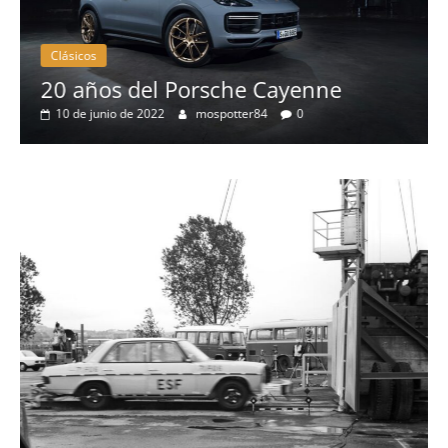
Clásicos
20 años del Porsche Cayenne
10 de junio de 2022
mospotter84
0
e
a
l