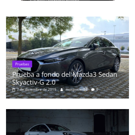
Pruebas
Prueba a fondo del Mazda3 Sedan
Prue
Skyactiv-G 2.0
Pro
7 de diciembre de 2019
mospotter84
0
más
8 d