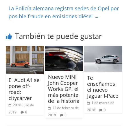
La Policía alemana registra sedes de Opel por
posible fraude en emisiones diésel
→
También te puede gustar
Nuevo MINI
Te
El Audi A1 se
John Cooper
enseñamos
pone off-
Works GP, el
el nuevo
road:
más potente
Jaguar I-Pace
citycarver
de la historia
1 de marzo de
29 de julio de
13 de febrero de
2018
0
2019
0
2019
0