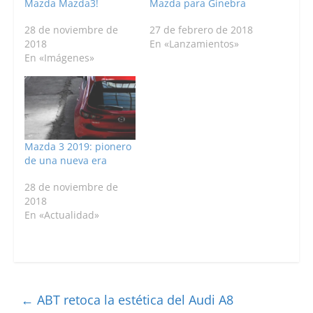
Mazda Mazda3!
Mazda para Ginebra
28 de noviembre de
27 de febrero de 2018
2018
En «Lanzamientos»
En «Imágenes»
Mazda 3 2019: pionero
de una nueva era
28 de noviembre de
2018
En «Actualidad»
←
ABT retoca la estética del Audi A8