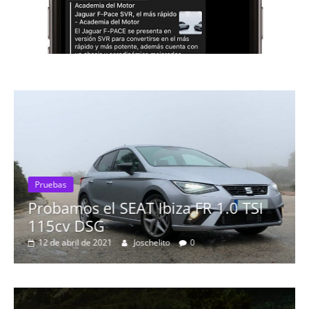
.0 TSI
Pruebas
Probamos el Mercedes-Benz A2
19 de abril de 2020
Joschelito
0