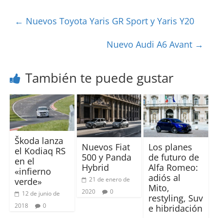
←
Nuevos Toyota Yaris GR Sport y Yaris Y20
Nuevo Audi A6 Avant
→
También te puede gustar
Škoda lanza
Nuevos Fiat
Los planes
el Kodiaq RS
500 y Panda
de futuro de
en el
Hybrid
Alfa Romeo:
«infierno
adiós al
21 de enero de
verde»
Mito,
2020
0
12 de junio de
restyling, Suv
2018
0
e hibridación