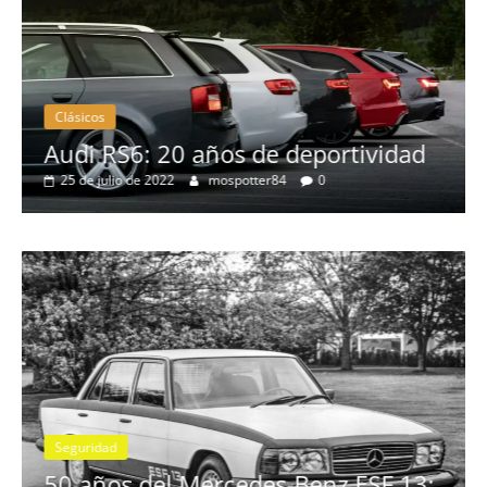
Clásicos
rtividad
BMW Serie 7: lujo desde 1977
28 de junio de 2022
mospotter84
0
Seguridad
Vídeo