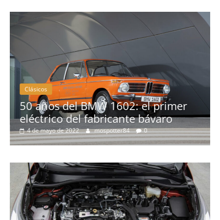
cos
Clásicos
años del BMW 1602: el primer
trico del fabricante bávaro
La seri
 mayo de 2022
mospotter84
0
3 de febrer