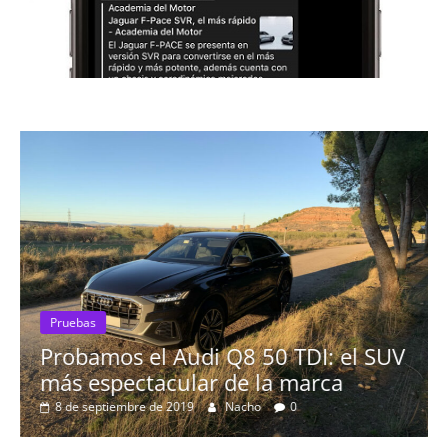
Pruebas
mos el Audi Q8 50 TDI: el SUV
El Seat L
spectacular de la marca
16 de agosto d
ptiembre de 2019
Nacho
0