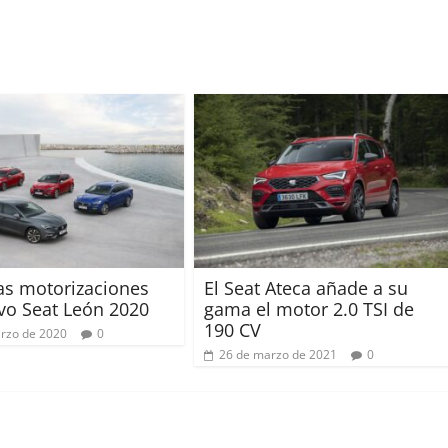
as motorizaciones
El Seat Ateca añade a su
vo Seat León 2020
gama el motor 2.0 TSI de
190 CV
rzo de 2020
0
26 de marzo de 2021
0