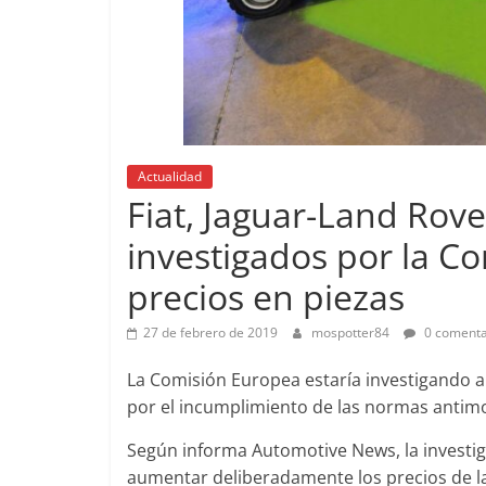
Pruebas
Actualidad
Pequeño gr
Fiat, Jaguar-Land Rove
probamos e
EQ
investigados por la C
14 de febrero de 
precios en piezas
27 de febrero de 2019
mospotter84
0 comenta
La Comisión Europea estaría investigando a 
por el incumplimiento de las normas antim
Clásicos
Clase S Co
Según informa Automotive News, la investig
aumentar deliberadamente los precios de l
años de uno