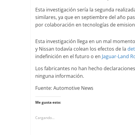
Mercedes-B
Esta investigación sería la segunda realiz
31 de enero de 20
similares, ya que en septiembre del año p
por colaboración en tecnologías de emision
Esta investigación llega en un mal momento 
Seguridad
y Nissan todavía colean los efectos de la
det
Llamada a r
indefinición en el futuro o en
Jaguar-Land Ro
Mercedes Cl
entre 2017
Los fabricantes no han hecho declaracione
ninguna información.
4 de septiembre d
0
Fuente: Automotive News
Me gusta esto:
Cargando...