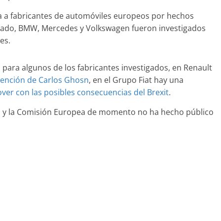
deportividad
enz más caros
ada a fabricantes de automóviles europeos por hechos
25 de julio de 2022
mospotter84
22
mospotter84
0
asado, BMW, Mercedes y Volkswagen fueron investigados
es.
para algunos de los fabricantes investigados, en Renault
ención de Carlos Ghosn
, en el Grupo Fiat hay una
evisión en
Seguridad
ver con las posibles consecuencias del Brexit
.
ase A fabricados
50 años del Mercedes-Be
-2019
s y la Comisión Europea de momento no ha hecho público
ESF 13: un experimento 
e 2020
mospotter84
seguridad
31 de mayo de 2022
mospotter84