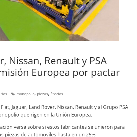
Pruebas
Probamos el SEAT Ibiza F
an amor:
1.0 TSI 115cv DSG
r, Nissan, Renault y PSA
l Smart fortwo
12 de abril de 2021
Joschelito
0
omisión Europea por pactar
2019
Joschelito
0
,
,
rios
monopolio
piezas
Precios
Fiat, Jaguar, Land Rover, Nissan, Renault y al Grupo PSA
onopolio que rigen en la Unión Europea.
Clásicos
upé W140: 30
ación versa sobre si estos fabricantes se unieron para
Audi RS6: 20 años de
as piezas de automóviles hasta en un 25%.
 de los