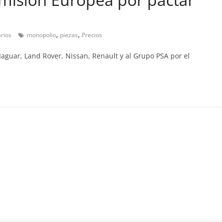
Clásicos
Clase S Coupé W140: 30
,
,
rios
monopolio
piezas
Precios
años de uno de los
Jaguar, Land Rover, Nissan, Renault y al Grupo PSA por el
Mercedes-Benz más caro
31 de enero de 2022
mospotter84
Seguridad
Llamada a revisión en
Mercedes Clase A fabric
entre 2017-2019
4 de septiembre de 2020
mospotter8
0