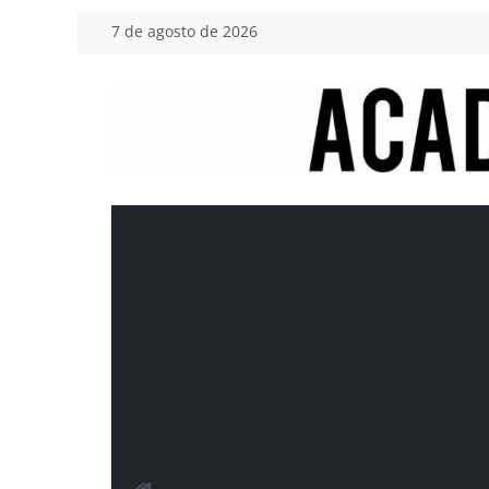
Saltar
7 de agosto de 2026
al
contenido
Academia
del
Motor
Tu
blog
de
coches