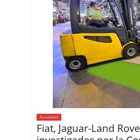
Actualidad
Fiat, Jaguar-Land Rove
investigados por la C