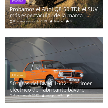
Pruebas
 el SUV
El Seat León 1.6 TDI 115cv a pru
a
16 de agosto de 2019
mospotter84
0
Clásicos
rimer
aro
La serie 300 de Peugeot
3 de febrero de 2022
mospotter84
0