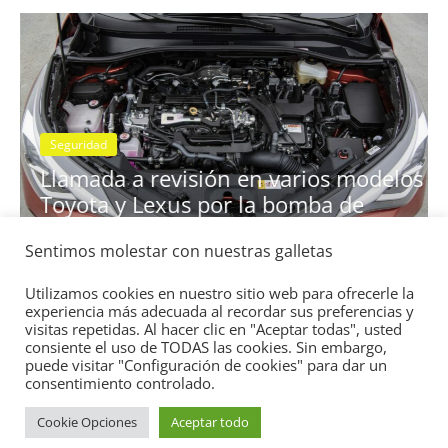
Seguridad
Llamada a revisión en los Merc
os modelos
Clase A y GLB con cambio auto
a de
7G-DCT
11 de diciembre de 2020
mospotter84
0
Sentimos molestar con nuestras galletas
Utilizamos cookies en nuestro sitio web para ofrecerle la
experiencia más adecuada al recordar sus preferencias y
visitas repetidas. Al hacer clic en "Aceptar todas", usted
consiente el uso de TODAS las cookies. Sin embargo,
puede visitar "Configuración de cookies" para dar un
consentimiento controlado.
Copyright © 2026
Academia del Motor
. Todos los derechos
reservados.
Cookie Opciones
Aceptar todo
Tema:
ColorMag
por ThemeGrill. Funciona con
WordPress
.