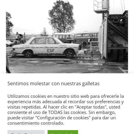
Seguridad
Llamada a revi
Toyota y Lexu
gasolina
Sentimos molestar con nuestras galletas
2 de julio de 2021
m
Utilizamos cookies en nuestro sitio web para ofrecerle la
experiencia más adecuada al recordar sus preferencias y
visitas repetidas. Al hacer clic en "Aceptar todas", usted
enz ESF 05: 50 años de
consiente el uso de TODAS las cookies. Sin embargo,
puede visitar "Configuración de cookies" para dar un
consentimiento controlado.
 2021
mospotter84
0
Copyright © 2026
Academia del Motor
. Todos los derechos