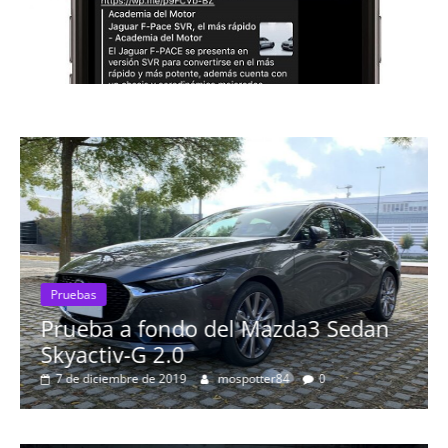
Pruebas
Prueba a fondo del Mazda3 Sedan
Pr
Skyactiv-G 2.0
Pr
7 de diciembre de 2019
mospotter84
0
má
8