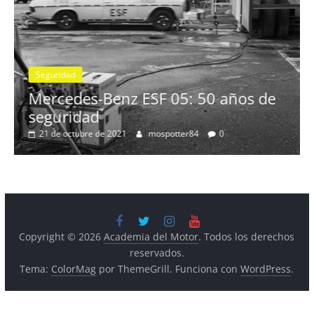
l
Seguridad
Mercedes-Benz ESF 05: 50 años de
seguridad
21 de octubre de 2021
mospotter84
0
Copyright © 2026
Academia del Motor
. Todos los derechos
reservados.
Tema:
ColorMag
por ThemeGrill. Funciona con
WordPress
.