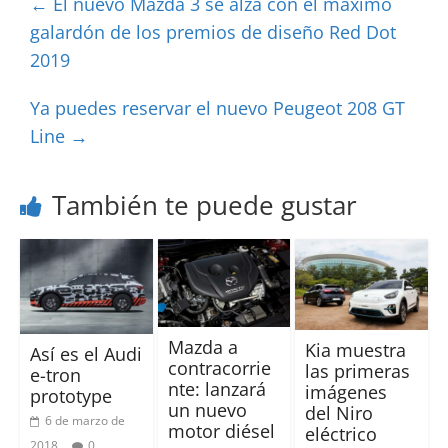
←
El nuevo Mazda 3 se alza con el máximo
galardón de los premios de diseño Red Dot
2019
Ya puedes reservar el nuevo Peugeot 208 GT
Line
→
También te puede gustar
Mazda a
Kia muestra
Así es el Audi
contracorrie
las primeras
e-tron
nte: lanzará
imágenes
prototype
un nuevo
del Niro
6 de marzo de
motor diésel
eléctrico
2018
0