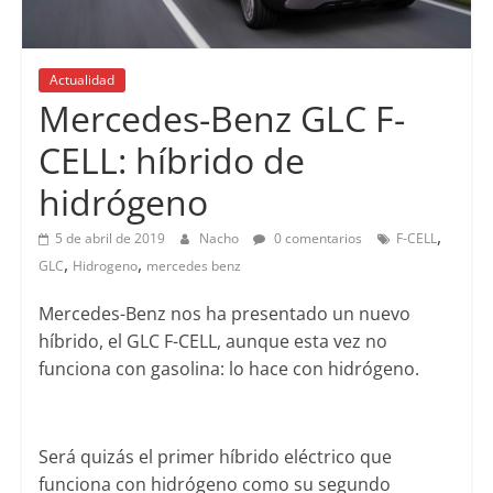
Actualidad
Mercedes-Benz GLC F-
CELL: híbrido de
hidrógeno
,
5 de abril de 2019
Nacho
0 comentarios
F-CELL
,
,
GLC
Hidrogeno
mercedes benz
Mercedes-Benz nos ha presentado un nuevo
híbrido, el GLC F-CELL, aunque esta vez no
funciona con gasolina: lo hace con hidrógeno.
Será quizás el primer híbrido eléctrico que
funciona con hidrógeno como su segundo