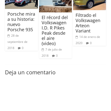
Porsche mira
Filtrado el
El récord del
a su historia:
Volkswagen
Volkswagen
nuevo
Arteon
I.D. R Pikes
Porsche 935
Variant
Peak desde
28 de
14 de enero de
el aire
septiembre de
(video)
2020
0
2018
0
7 de julio de
2018
0
Deja un comentario