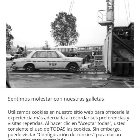
4 de mayo de 2022
mospotter84
0
Seguridad
Llamada a revisión en varios
Toyota y Lexus por la bomba 
gasolina
Sentimos molestar con nuestras galletas
2 de julio de 2021
mospotter84
0
Utilizamos cookies en nuestro sitio web para ofrecerle la
experiencia más adecuada al recordar sus preferencias y
visitas repetidas. Al hacer clic en "Aceptar todas", usted
 años de
consiente el uso de TODAS las cookies. Sin embargo,
puede visitar "Configuración de cookies" para dar un