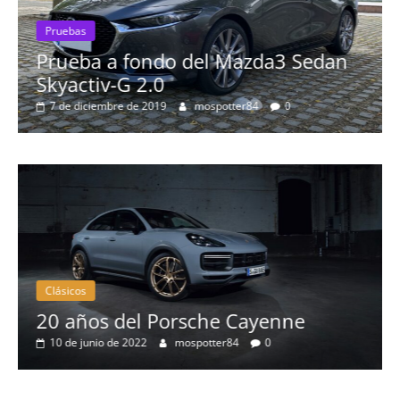
3 Sedan
Pruebas
Probamos el Audi Q8 50 TDI: e
0
más espectacular de la marca
8 de septiembre de 2019
Nacho
0
Clásicos
nne
50 años del BMW 1602: el pri
eléctrico del fabricante bávaro