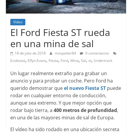
Vídeo
El Ford Fiesta ST rueda
en una mina de sal
18 de julio de 2018
mospotter84
0 comentarios
,
,
,
,
,
,
,
Ecoboost
Elfyn Evans
Fiesta
Ford
Mina
Sal
st
Undertrack
Un lugar realmente extraño para grabar un
anuncio y para probar un coche. Pero Ford ha
querido demostrar que
el nuevo Fiesta ST
puede
rodar en cualquier entorno de conducción,
aunque sea extremo. Y que mejor opción que
rodar bajo tierra, a
400 metros de profundidad
,
en una de las mayores minas de sal de Europa.
El vídeo ha sido rodado en una ubicación secreta