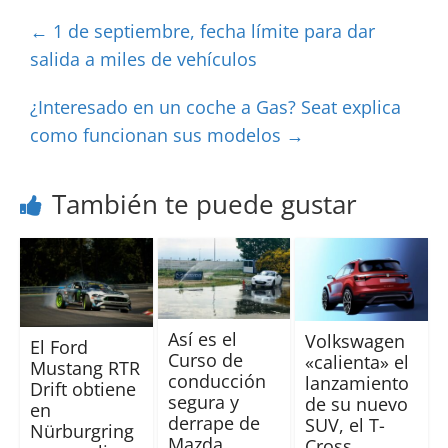
←
1 de septiembre, fecha límite para dar
salida a miles de vehículos
¿Interesado en un coche a Gas? Seat explica
como funcionan sus modelos
→
También te puede gustar
Así es el
Volkswagen
El Ford
Curso de
«calienta» el
Mustang RTR
conducción
lanzamiento
Drift obtiene
segura y
de su nuevo
en
derrape de
SUV, el T-
Nürburgring
Mazda
Cross