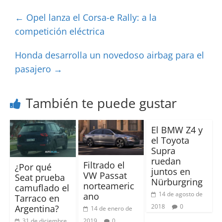
←
Opel lanza el Corsa-e Rally: a la
competición eléctrica
Honda desarrolla un novedoso airbag para el
pasajero
→
También te puede gustar
El BMW Z4 y
el Toyota
Supra
ruedan
Filtrado el
¿Por qué
juntos en
VW Passat
Seat prueba
Nürburgring
norteameric
camuflado el
14 de agosto de
ano
Tarraco en
2018
0
Argentina?
14 de enero de
31 de diciembre
2019
0