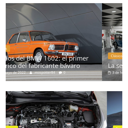
Clásicos
r
La serie 300 de Peugeot
3 de febrero de 2022
mospotter84
0
Seguridad