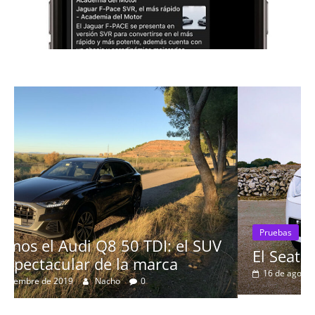
Pruebas
SUV
El Seat León 1.6 TDI 115cv a prueba
16 de agosto de 2019
mospotter84
0