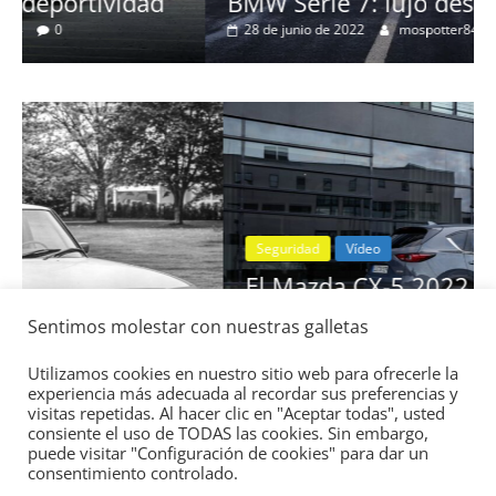
BMW Serie 7: lujo desde 1977
28 de junio de 2022
mospotter84
0
Seguridad
Vídeo
El Mazda CX-5 2022 logra la máxima
nota en las pruebas de seguridad del
Sentimos molestar con nuestras galletas
IIHS
11 de noviembre de 2021
mospotter84
0
Utilizamos cookies en nuestro sitio web para ofrecerle la
experiencia más adecuada al recordar sus preferencias y
visitas repetidas. Al hacer clic en "Aceptar todas", usted
consiente el uso de TODAS las cookies. Sin embargo,
puede visitar "Configuración de cookies" para dar un
consentimiento controlado.