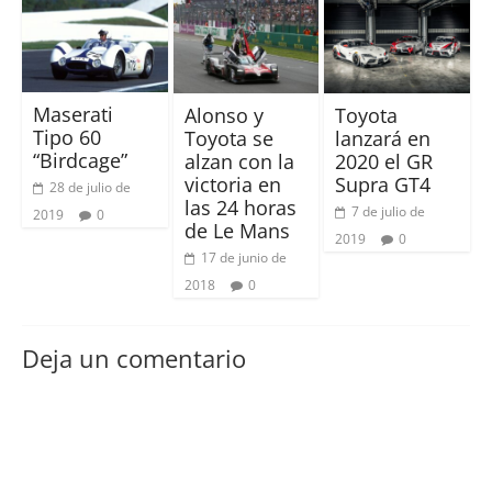
Maserati
Alonso y
Toyota
Tipo 60
Toyota se
lanzará en
“Birdcage”
alzan con la
2020 el GR
victoria en
Supra GT4
28 de julio de
las 24 horas
7 de julio de
2019
0
de Le Mans
2019
0
17 de junio de
2018
0
Deja un comentario