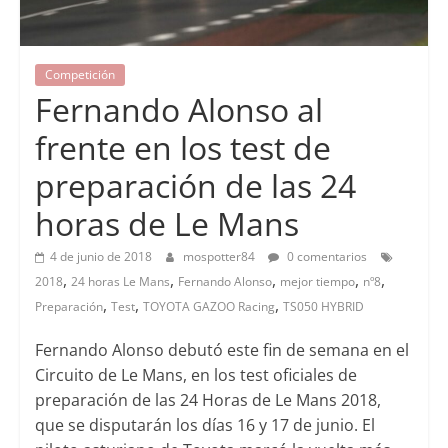
Competición
Fernando Alonso al
frente en los test de
preparación de las 24
horas de Le Mans
4 de junio de 2018
mospotter84
0 comentarios
,
,
,
,
,
2018
24 horas Le Mans
Fernando Alonso
mejor tiempo
nº8
,
,
,
Preparación
Test
TOYOTA GAZOO Racing
TS050 HYBRID
Fernando Alonso debutó este fin de semana en el
Circuito de Le Mans, en los test oficiales de
preparación de las 24 Horas de Le Mans 2018,
que se disputarán los días 16 y 17 de junio. El