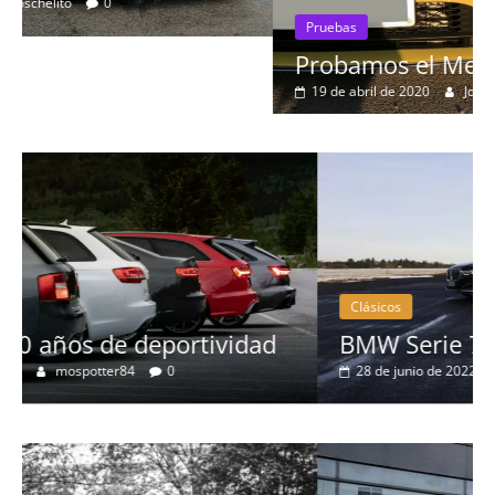
Pruebas
Probamos el Mercedes-Benz A200d
19 de abril de 2020
Joschelito
0
Clásicos
BMW Serie 7: lujo desde 1977
28 de junio de 2022
mospotter84
0