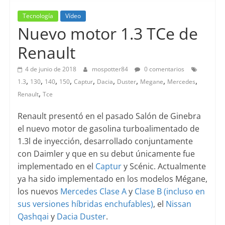
Tecnología
Vídeo
Nuevo motor 1.3 TCe de
Renault
4 de junio de 2018
mospotter84
0 comentarios
,
,
,
,
,
,
,
,
,
1.3
130
140
150
Captur
Dacia
Duster
Megane
Mercedes
,
Renault
Tce
Renault presentó en el pasado Salón de Ginebra
el nuevo motor de gasolina turboalimentado de
1.3l de inyección, desarrollado conjuntamente
con Daimler y que en su debut únicamente fue
implementado en el
Captur
y Scénic. Actualmente
ya ha sido implementado en los modelos Mégane,
los nuevos
Mercedes Clase A
y
Clase B
(incluso en
sus versiones híbridas enchufables)
, el
Nissan
Qashqai
y
Dacia Duster
.