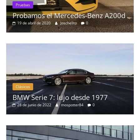
Pruebas
Probamos el Mercedes-Benz A200d
19 de abril de 2020
Joschelito
0
Clásicos
BMW Serie 7: lujo desde 1977
28 de junio de 2022
mospotter84
0