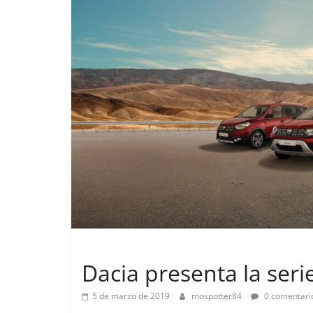
Lanzamientos
Dacia presenta la seri
5 de marzo de 2019
mospotter84
0 comentari