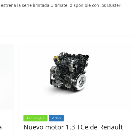
estrena la serie limitada Ultimate, disponible con los Duster,
Clásicos
Clase S Coupé W140: 30
años de uno de los
Mercedes-Benz más caro
31 de enero de 2022
mospotter84
Seguridad
Llamada a revisión en
Mercedes Clase A fabric
entre 2017-2019
4 de septiembre de 2020
mospotter8
0
Tecnología
Vídeo
a
Nuevo motor 1.3 TCe de Renault