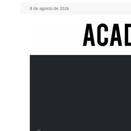
Saltar
8 de agosto de 2026
al
contenido
Academia
del
Motor
Tu
blog
de
coches