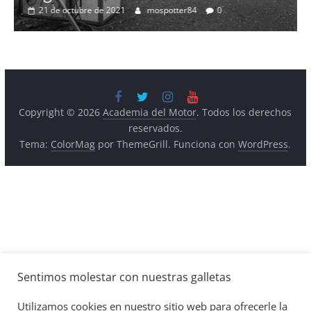
Benz ESF 05: 50 años de
de 2021
mospotter84
0
Copyright © 2026
Academia del Motor
. Todos los derechos
reservados.
Tema:
ColorMag
por ThemeGrill. Funciona con
WordPress
.
Sentimos molestar con nuestras galletas
Utilizamos cookies en nuestro sitio web para ofrecerle la