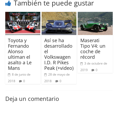
También te puede gustar
Toyota y
Así se ha
Maserati
Fernando
desarrollado
Tipo V4: un
Alonso
el
coche de
ultiman el
Volkswagen
récord
asalto a Le
I.D. R Pikes
3 de octubre de
Mans
Peak (+video)
2019
0
8 de junio de
28 de mayo de
2018
0
2018
0
Deja un comentario