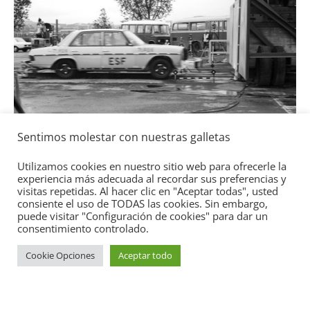
Seguridad
Llamada a rev
Toyota y Lexu
gasolina
Sentimos molestar con nuestras galletas
2 de julio de 2021
Utilizamos cookies en nuestro sitio web para ofrecerle la
experiencia más adecuada al recordar sus preferencias y
visitas repetidas. Al hacer clic en "Aceptar todas", usted
Benz ESF 05: 50 años de
consiente el uso de TODAS las cookies. Sin embargo,
puede visitar "Configuración de cookies" para dar un
consentimiento controlado.
de 2021
mospotter84
0
Copyright © 2026
Academia del Motor
. Todos los derechos
Cookie Opciones
Aceptar todo
reservados.
Tema:
ColorMag
por ThemeGrill. Funciona con
WordPress
.