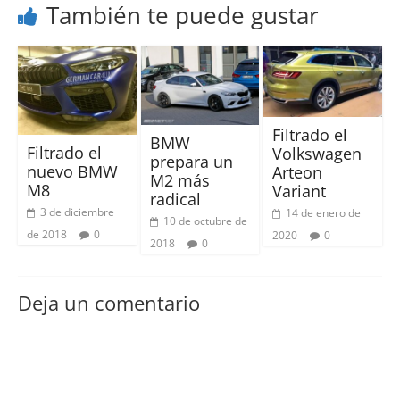
También te puede gustar
Filtrado el
BMW
Filtrado el
Volkswagen
prepara un
nuevo BMW
Arteon
M2 más
M8
Variant
radical
3 de diciembre
14 de enero de
10 de octubre de
de 2018
0
2020
0
2018
0
Deja un comentario