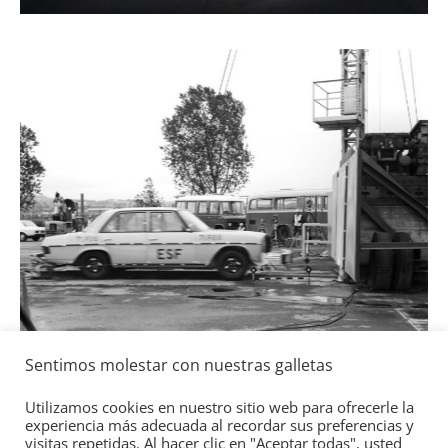
50 años del BMW 1602: e
84
0
eléctrico del fabricante 
4 de mayo de 2022
mospotter84
Seguridad
Llamada a revisión en v
Toyota y Lexus por la b
gasolina
Sentimos molestar con nuestras galletas
2 de julio de 2021
mospotter84
Utilizamos cookies en nuestro sitio web para ofrecerle la
experiencia más adecuada al recordar sus preferencias y
visitas repetidas. Al hacer clic en "Aceptar todas", usted