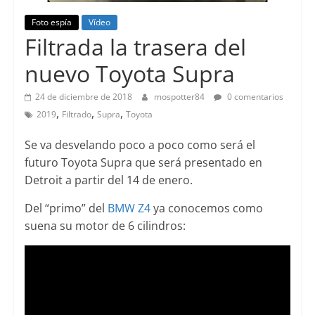
Foto espía
Vídeo
Filtrada la trasera del
nuevo Toyota Supra
24 de diciembre de 2018
mospotter84
0 comentarios
,
,
,
2019
Filtrado
Supra
Toyota
Se va desvelando poco a poco como será el
futuro Toyota Supra que será presentado en
Detroit a partir del 14 de enero.
Del “primo” del
BMW Z4
ya conocemos como
suena su motor de 6 cilindros: