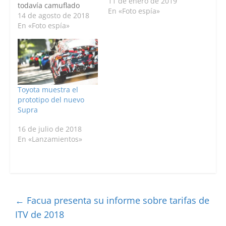
11 de enero de 2019
todavía camuflado
En «Foto espía»
junto a su “primo” el
14 de agosto de 2018
nuevo Toyota Supra.
En «Foto espía»
Respecto a la versión
de BMW todo apunta
que la versión filtrada
llevaba un kit estético
exterior M, mientras
que este modelo del
Toyota muestra el
video podría…
prototipo del nuevo
Supra
16 de julio de 2018
En «Lanzamientos»
←
Facua presenta su informe sobre tarifas de
ITV de 2018