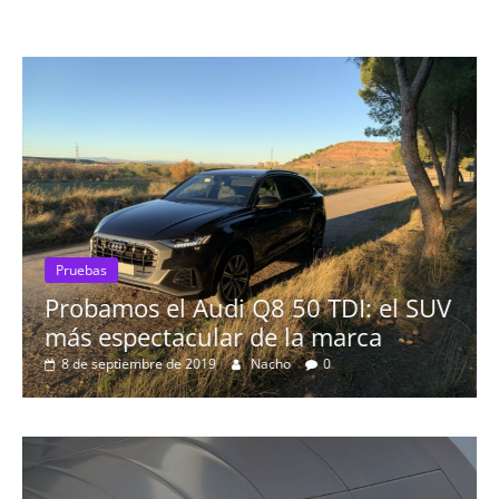
Pruebas
50 TDI: el SUV
El Seat León 1.6 TDI 115c
la marca
16 de agosto de 2019
mospotter84
0