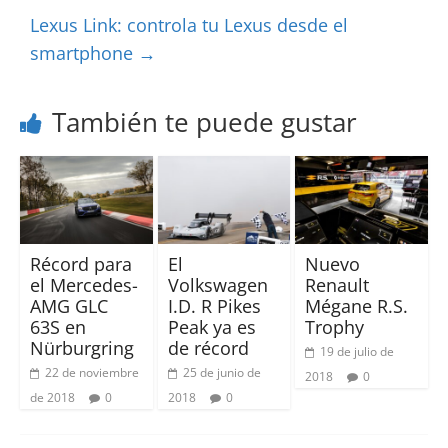
Lexus Link: controla tu Lexus desde el
smartphone
→
También te puede gustar
Récord para
El
Nuevo
el Mercedes-
Volkswagen
Renault
AMG GLC
I.D. R Pikes
Mégane R.S.
63S en
Peak ya es
Trophy
Nürburgring
de récord
19 de julio de
22 de noviembre
25 de junio de
2018
0
de 2018
0
2018
0