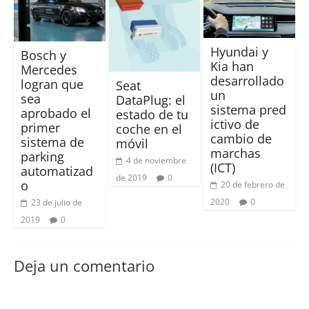
Hyundai y
Bosch y
Kia han
Mercedes
desarrollado
logran que
Seat
un
sea
DataPlug: el
sistema pred
aprobado el
estado de tu
ictivo de
primer
coche en el
cambio de
sistema de
móvil
marchas
parking
4 de noviembre
(ICT)
automatizad
de 2019
0
o
20 de febrero de
2020
0
23 de julio de
2019
0
Deja un comentario