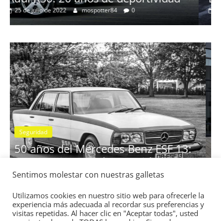
Clásicos
idad
BMW Serie 7: lujo desde 1977
28 de junio de 2022
mospotter84
0
Seguridad
Vídeo
El Mazda CX-5 2022 logra la máx
nota en las pruebas de seguridad
Sentimos molestar con nuestras galletas
SF 13:
IIHS
11 de noviembre de 2021
mospotter84
0
Utilizamos cookies en nuestro sitio web para ofrecerle la
experiencia más adecuada al recordar sus preferencias y
visitas repetidas. Al hacer clic en "Aceptar todas", usted