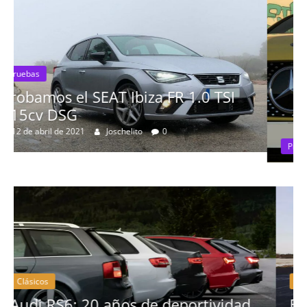
SI
Pruebas
Probamos el Mercedes-Benz A200
19 de abril de 2020
Joschelito
0