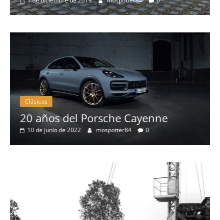
de diciembre de 2019
mospotter84
0
más es
8 de sept
Clásicos
C
20 años del Porsche Cayenne
5
10 de junio de 2022
mospotter84
0
e