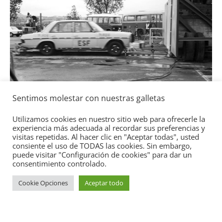
S
L
T
g
Sentimos molestar con nuestras galletas
Seguridad
Mercedes-Benz ESF 05: 50 años de
Utilizamos cookies en nuestro sitio web para ofrecerle la
experiencia más adecuada al recordar sus preferencias y
seguridad
visitas repetidas. Al hacer clic en "Aceptar todas", usted
21 de octubre de 2021
mospotter84
0
consiente el uso de TODAS las cookies. Sin embargo,
puede visitar "Configuración de cookies" para dar un
consentimiento controlado.
Cookie Opciones
Aceptar todo
Copyright © 2026
Academia del Motor
. Todos los derechos
reservados.
Tema:
ColorMag
por ThemeGrill. Funciona con
WordPress
.