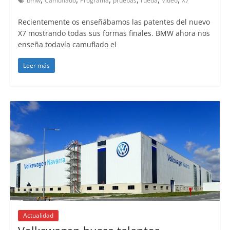
bmw
Camuflado
Programa
pruebas
rueda
Vídeo
X7
Recientemente os enseñábamos las patentes del nuevo
X7 mostrando todas sus formas finales. BMW ahora nos
enseña todavía camuflado el
Leer más
Actualidad