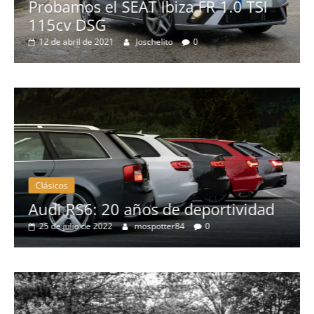
Probamos el SEAT Ibiza FR 1.0 TSI
115cv DSG
12 de abril de 2021
Joschelito
0
Pru
Pr
19
Clásicos
o
Audi RS6: 20 años de deportividad
25 de julio de 2022
mospotter84
0