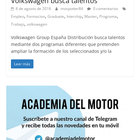
Volkswagen busca talentos
8 de agosto de 2018
mospotter84
0 comentarios
,
,
,
,
,
,
Empleo
Formacion
Graduate
Intership
Master
Programa
,
Trabajo
volkswagen
Volkswagen Group España Distribución busca talentos
mediante dos programas diferentes que pretenden
ampliar la formación de los seleccionados y/o la
Leer más