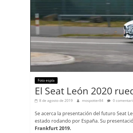
Foto espía
Pruebas
El Seat León 2020 rue
Prueba a 
Sedan Sky
8 de agosto de 2019
mospotter84
0 comentari
Pruebas
7 de diciembre
Probamos el Mercedes-Benz
Se acerca la presentación del futuro Seat 
0
A200d
estado rodando por España. Su presentación
Frankfurt 2019.
19 de abril de 2020
Joschelito
0