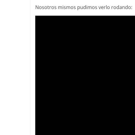
Nosotros mismos pudimos verlo rodando:
Clásicos
Clásicos
BMW Serie 7: lujo desde
20 años d
1977
Cayenne
28 de junio de 2022
mospotter84
0
10 de junio de
Seguridad
Vídeo
El Mazda CX-5 2022 logra la
máxima nota en las pruebas
nz
de seguridad del IIHS
e
11 de noviembre de 2021
mospotter84
0