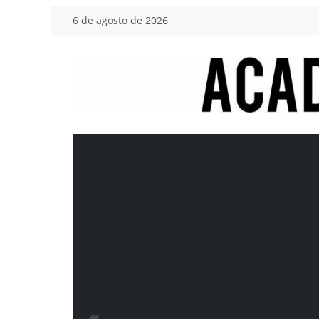
Saltar
6 de agosto de 2026
al
contenido
Academia
del
Motor
Tu
blog
de
coches