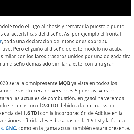
-Benz ESF 05: 50
seguridad
dole todo el jugo al chasis y rematar la puesta a punto.
 de 2021
mospotter84
0
características del diseño. Así por ejemplo el frontal
r
, toda una declaración de intenciones sobre su
tivo. Pero el guiño al diseño de este modelo no acaba
 similar con los faros traseros unidos por una delgada tira
an un diseño demasiado similar a este, con una gran
 2020 será la omnipresente
MQB
ya vista en todos los
mente se ofrecerá en versiones 5 puertas, versión
ertarán las actuales de combustión, en gasolina veremos
solo se lance con el
2.0 TDI
debido a la normativa de
sencia del
1.6 TDI
con la incorporación de Adblue en la
rsiones híbridas leves basadas en la 1.5 TSI y la futura
as,
GNC
, como en la gama actual también estará presente.