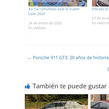
Así ha camuflado Seat el nuevo
Filtrado e
León 2020
27 de ene
24 de enero de 2020
En «Foto e
En «Vídeo»
←
Porsche 911 GT3: 20 años de historia
También te puede gustar