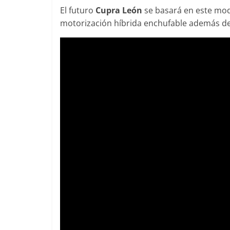
El futuro
Cupra León
se basará en este mod
motorización híbrida enchufable además de