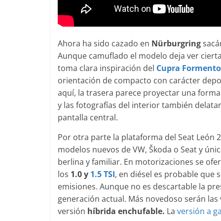
Seguridad
Mercedes
años de 
Ahora ha sido cazado en
Nürburgring
sacán
21 de octubre
Aunque camuflado el modelo deja ver ciertas 
toma clara inspiración del
Cupra Formento
orientación de compacto con carácter depor
aquí, la trasera parece proyectar una forma
y las fotografías del interior también delat
pantalla central.
Por otra parte la plataforma del Seat León
modelos nuevos de VW, Škoda o Seat y única
berlina y familiar. En motorizaciones se of
los
1.0 y
1.5 TSI
, en diésel es probable que 
emisiones. Aunque no es descartable la pre
generación actual. Más novedoso serán las ve
versión
híbrida enchufable.
La
versión a g