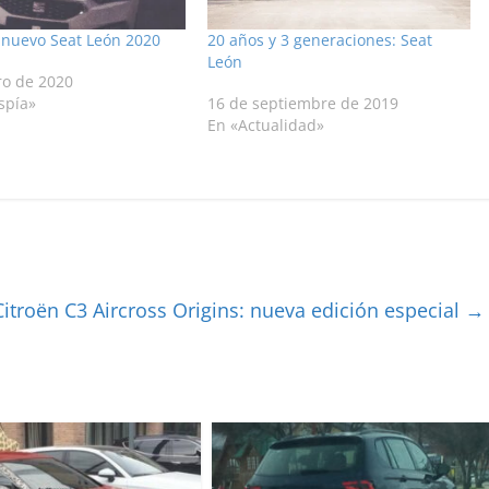
l nuevo Seat León 2020
20 años y 3 generaciones: Seat
León
ro de 2020
spía»
16 de septiembre de 2019
En «Actualidad»
Citroën C3 Aircross Origins: nueva edición especial
→