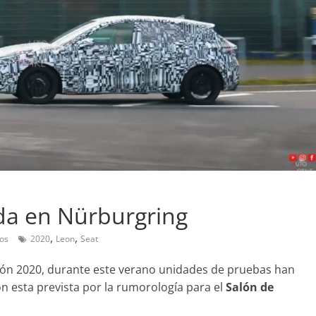
da en Nürburgring
Pruebas
fondo del Mazda3
Probamos el Audi Q8 50
,
,
activ-G 2.0
os
2020
Leon
Seat
el SUV más espectacula
 de 2019
mospotter84
León 2020, durante este verano unidades de pruebas han
la marca
 esta prevista por la rumorología para el
Salón de
8 de septiembre de 2019
Nacho