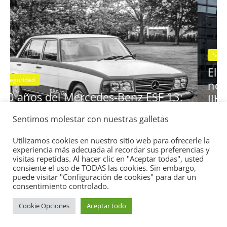
Seguridad
Vídeo
El Mazda CX-5 2022 logra la máxim
nota en las pruebas de seguridad d
Sentimos molestar con nuestras galletas
 13:
IIHS
11 de noviembre de 2021
mospotter84
0
Utilizamos cookies en nuestro sitio web para ofrecerle la
experiencia más adecuada al recordar sus preferencias y
visitas repetidas. Al hacer clic en "Aceptar todas", usted
consiente el uso de TODAS las cookies. Sin embargo,
puede visitar "Configuración de cookies" para dar un
consentimiento controlado.
Cookie Opciones
Aceptar todo
Copyright © 2026
Academia del Motor
. Todos los derechos
reservados.