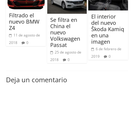
Filtrado el
El interior
Se filtra en
nuevo BMW
del nuevo
China el
Z4
Škoda Kamiq
nuevo
en una
11 de agosto de
Volkswagen
imagen
2018
0
Passat
6 de febrero de
25 de agosto de
2019
0
2018
0
Deja un comentario