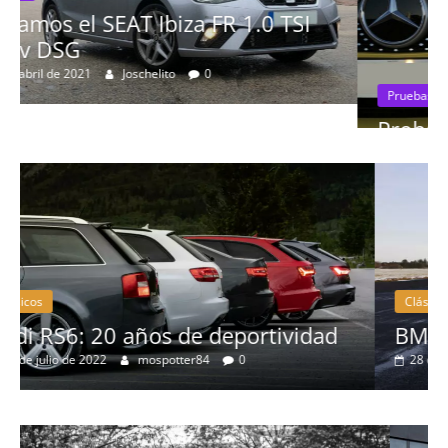
I
Pruebas
Probamos el Mercedes-Benz A200d
19 de abril de 2020
Joschelito
0
Clásicos
ad
BMW Serie 7: lujo desde 1977
28 de junio de 2022
mospotter84
0