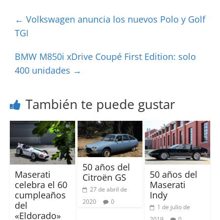
←
Volkswagen anuncia los nuevos Polo y Golf
TGI
BMW M850i xDrive Coupé First Edition: solo
400 unidades
→
También te puede gustar
50 años del
Maserati
50 años del
Citroën GS
celebra el 60
Maserati
27 de abril de
cumpleaños
Indy
2020
0
del
1 de julio de
«Eldorado»
2019
0