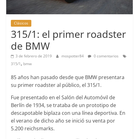
Clásicos
315/1: el primer roadster
de BMW
3 de febrero de 2019
mospotter84
0 comentarios
,
315/1
bmw
85 años han pasado desde que BMW presentara
su primer roadster al público, el 315/1.
Fue presentado en el Salón del Automóvil de
Berlín de 1934, se trataba de un prototipo de
descapotable biplaza con una línea deportiva. En
el verano de dicho año se inició su venta por
5.200 reichsmarks.