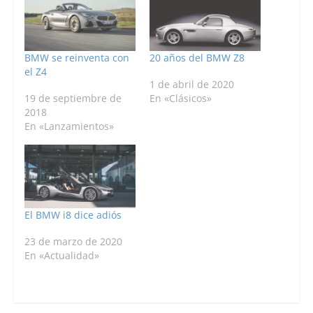
BMW se reinventa con
20 años del BMW Z8
el Z4
1 de abril de 2020
19 de septiembre de
En «Clásicos»
2018
En «Lanzamientos»
El BMW i8 dice adiós
23 de marzo de 2020
En «Actualidad»