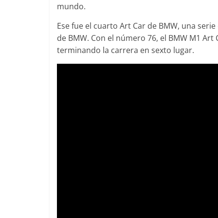
mundo.
Ese fue el cuarto Art Car de BMW, una serie
de BMW. Con el número 76, el BMW M1 Art Ca
terminando la carrera en sexto lugar.