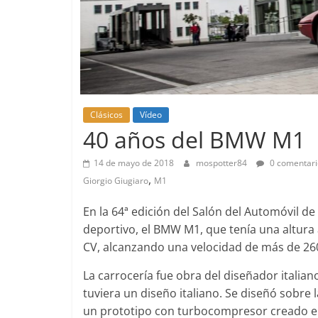
Pruebas
Clásicos
Vídeo
Pequeño g
40 años del BMW M1
probamos 
EQ
14 de mayo de 2018
mospotter84
0 comentari
,
14 de febrero d
Giorgio Giugiaro
M1
En la 64ª edición del Salón del Automóvil 
deportivo, el BMW M1, que tenía una altura 
CV, alcanzando una velocidad de más de 26
Clásicos
La carrocería fue obra del diseñador itali
tuviera un diseño italiano. Se diseñó sobre
Clase S C
un prototipo con turbocompresor creado e
años de u