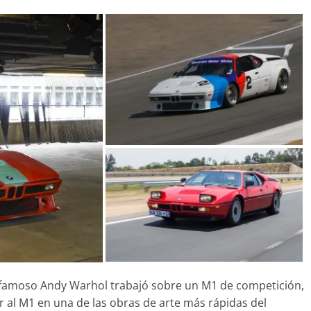
deportividad
Benz más caros
25 de julio de 2022
mospotter84
2022
mospotter84
0
revisión en
Seguridad
Clase A fabricados
50 años del Mercedes-
7-2019
ESF 13: un experimento
 de 2020
mospotter84
seguridad
31 de mayo de 2022
mospotter84
e famoso Andy Warhol trabajó sobre un M1 de competición,
r al M1 en una de las obras de arte más rápidas del