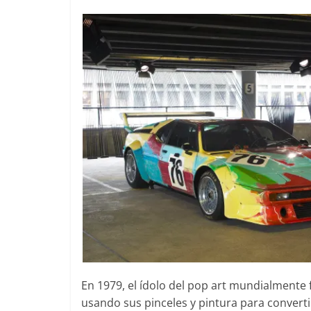
Mercedes-
31 de enero de 
Seguridad
Llamada a 
Mercedes 
entre 201
4 de septiembre
0
En 1979, el ídolo del pop art mundialment
usando sus pinceles y pintura para converti