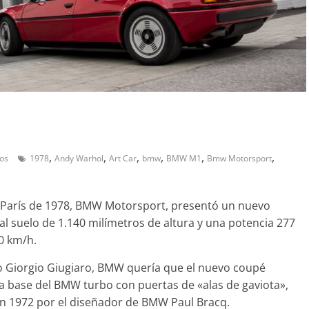
Pruebas
Probamos el SEAT Ibiza
ran amor:
1.0 TSI 115cv DSG
el Smart fortwo
12 de abril de 2021
Joschelito
0
,
,
,
,
,
,
os
1978
Andy Warhol
Art Car
bmw
BMW M1
Bmw Motorsport
e 2019
Joschelito
0
de París de 1978, BMW Motorsport, presentó un nuevo
al suelo de 1.140 milímetros de altura y una potencia 277
0 km/h.
ano Giorgio Giugiaro, BMW quería que el nuevo coupé
Clásicos
 la base del BMW turbo con puertas de «alas de gaviota»,
oupé W140: 30
Audi RS6: 20 años de
n 1972 por el diseñador de BMW Paul Bracq.
no de los