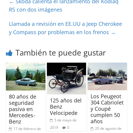
←
Škoda calienta el lanzamiento del Kodiaq
RS con dos imágenes
Llamada a revisión en EE.UU a Jeep Cherokee
y Compass por problemas en los frenos
→
También te puede gustar
Los Peugeot
80 años de
125 años del
304 Cabriolet
seguridad
Benz
y Coupé
pasiva en
Velocipede
cumplen 50
Mercedes-
5 de mayo de
años
Benz
2019
0
20 de agosto de
17 de febrero de