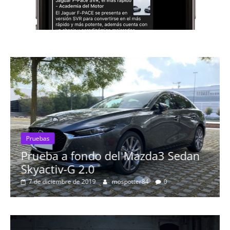
do del Mazda3 Sedan
Pruebas
0
Probamos el Audi
9
mospotter84
0
más espectacular
8 de septiembre de 2019