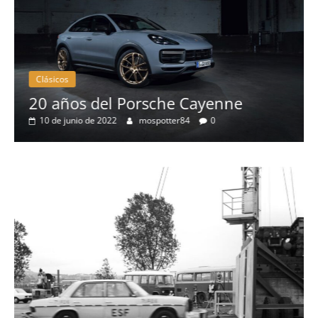
Clásicos
el Porsche Cayenne
50 años del 
2022
mospotter84
0
eléctrico del 
4 de mayo de 2022
Seguridad