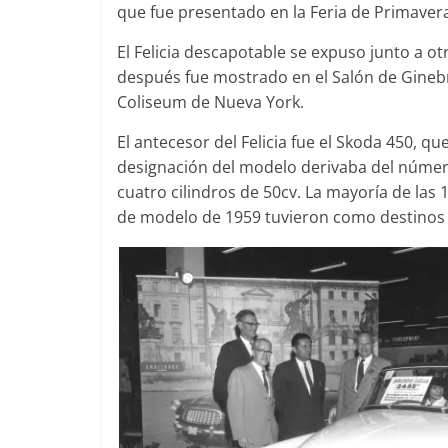
que fue presentado en la Feria de Primavera
El Felicia descapotable se expuso junto a ot
después fue mostrado en el Salón de Ginebra
Clásicos
Coliseum de Nueva York.
Clase S C
El antecesor del Felicia fue el Skoda 450, 
años de un
designación del modelo derivaba del número 
Mercedes-
cuatro cilindros de 50cv. La mayoría de las
31 de enero de 2
de modelo de 1959 tuvieron como destinos 
Seguridad
Llamada a 
Mercedes C
entre 201
4 de septiembre 
0