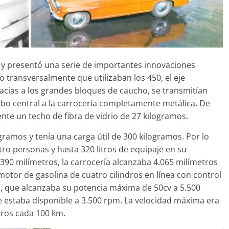
31 de mayo de 2022
mospotter84
ny y presentó una serie de importantes innovaciones
o transversalmente que utilizaban los 450, el eje
racias a los grandes bloques de caucho, se transmitían
ubo central a la carrocería completamente metálica. De
nte un techo de fibra de vidrio de 27 kilogramos.
ogramos y tenía una carga útil de 300 kilogramos. Por lo
tro personas y hasta 320 litros de equipaje en su
.390 milímetros, la carrocería alcanzaba 4.065 milímetros
motor de gasolina de cuatro cilindros en línea con control
c., que alcanzaba su potencia máxima de 50cv a 5.500
 estaba disponible a 3.500 rpm. La velocidad máxima era
tros cada 100 km.