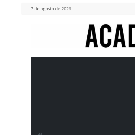
Saltar
7 de agosto de 2026
al
contenido
Academia
del
Motor
Tu
blog
de
coches