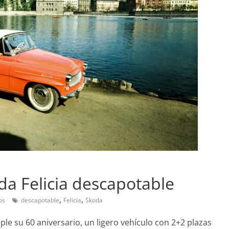
Pruebas
Probamos el SEAT Ibiza 
ran amor:
1.0 TSI 115cv DSG
da Felicia descapotable
l Smart fortwo
12 de abril de 2021
Joschelito
0
,
,
os
descapotable
Felicia
Skoda
 2019
Joschelito
0
ple su 60 aniversario, un ligero vehículo con 2+2 plazas