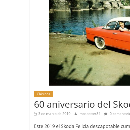
Pruebas
Clásicos
Pequeño g
60 aniversario del Sko
probamos e
EQ
3 de marzo de 2019
mospotter84
0 comentari
14 de febrero de
Este 2019 el Skoda Felicia descapotable cum