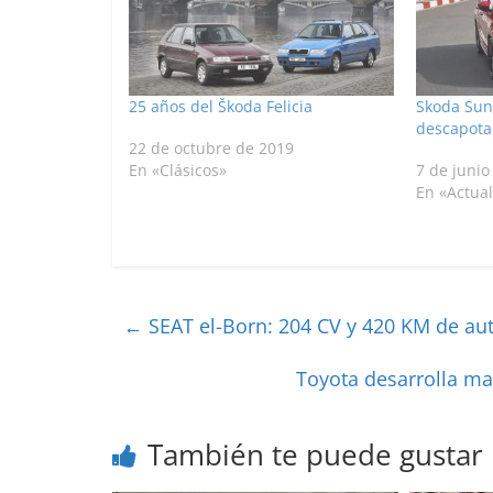
25 años del Škoda Felicia
Skoda Sunr
descapot
22 de octubre de 2019
En «Clásicos»
7 de junio
En «Actua
←
SEAT el-Born: 204 CV y 420 KM de au
Toyota desarrolla m
También te puede gustar