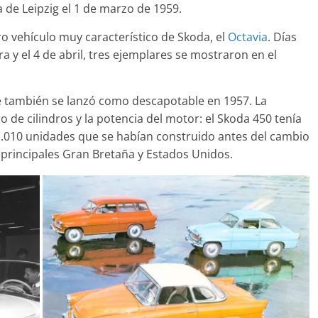
 de Leipzig el 1 de marzo de 1959.
ro vehículo muy característico de Skoda, el
Octavia
. Días
 y el 4 de abril, tres ejemplares se mostraron en el
Clásicos
oupé W140: 30
Audi RS6: 20 años de
que también se lanzó como descapotable en 1957. La
o de los
deportividad
de cilindros y la potencia del motor: el Skoda 450 tenía
Benz más caros
 1.010 unidades que se habían construido antes del cambio
25 de julio de 2022
mospotter84
022
mospotter84
0
principales Gran Bretaña y Estados Unidos.
revisión en
Seguridad
lase A fabricados
50 años del Mercedes-B
7-2019
ESF 13: un experimento
de 2020
mospotter84
seguridad