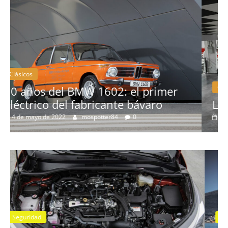
Clásicos
er
La serie 300 de Peugeot
3 de febrero de 2022
mospotter84
0
Seguridad