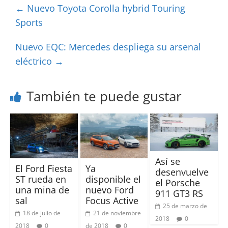
←
Nuevo Toyota Corolla hybrid Touring
Sports
Nuevo EQC: Mercedes despliega su arsenal
eléctrico
→
También te puede gustar
Así se
El Ford Fiesta
Ya
desenvuelve
ST rueda en
disponible el
el Porsche
una mina de
nuevo Ford
911 GT3 RS
sal
Focus Active
25 de marzo de
18 de julio de
21 de noviembre
2018
0
2018
0
de 2018
0