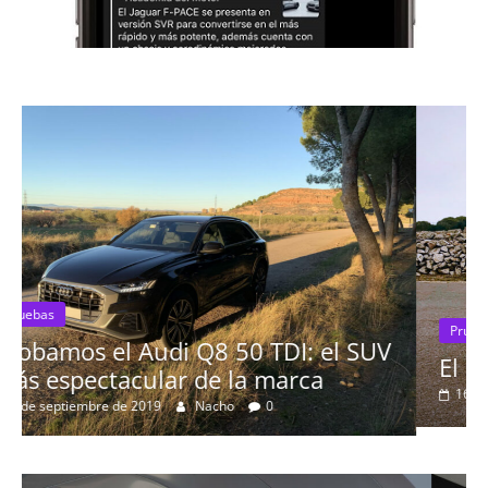
Pruebas
 SUV
El Seat León 1.6 TDI 115cv a prueba
16 de agosto de 2019
mospotter84
0