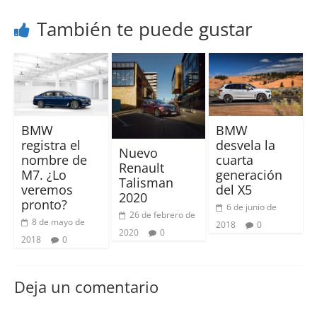
También te puede gustar
BMW
BMW
registra el
desvela la
Nuevo
nombre de
cuarta
Renault
M7. ¿Lo
generación
Talisman
veremos
del X5
2020
pronto?
6 de junio de
26 de febrero de
8 de mayo de
2018
0
2020
0
2018
0
Deja un comentario