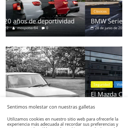
Clásicos
BMW Serie 7: lujo desde 1977
28 de junio de 2022
mospotter84
0
Seguridad
Vídeo
El Mazda CX-5 2022 logra la máxima
nota en las pruebas de seguridad del
Sentimos molestar con nuestras galletas
:
IIHS
11 de noviembre de 2021
mospotter84
0
Utilizamos cookies en nuestro sitio web para ofrecerle la
experiencia más adecuada al recordar sus preferencias y