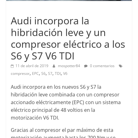
Lanzamientos
Audi incorpora la
hibridación leve y un
compresor eléctrico a los
S6 y S7 V6 TDI
11 de abril de 2019
mospotter84
0 comentarios
,
,
,
,
,
compresor
EPC
S6
S7
TDI
V6
Audi incorpora en los nuevos S6 y S7 la
hibridación leve combinada con un compresor
accionado eléctricamente (EPC) con un sistema
eléctrico principal de 48 voltios en la
motorización V6 TDI.
Gracias al compresor el par máximo de esta
motorización aumenta hasta los 700 Nm y se