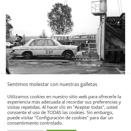
a
l
Seguridad
Sentimos molestar con nuestras galletas
Mercedes-Benz ESF 05: 50 años de
seguridad
Utilizamos cookies en nuestro sitio web para ofrecerle la
experiencia más adecuada al recordar sus preferencias y
21 de octubre de 2021
mospotter84
0
visitas repetidas. Al hacer clic en "Aceptar todas", usted
consiente el uso de TODAS las cookies. Sin embargo,
puede visitar "Configuración de cookies" para dar un
consentimiento controlado.