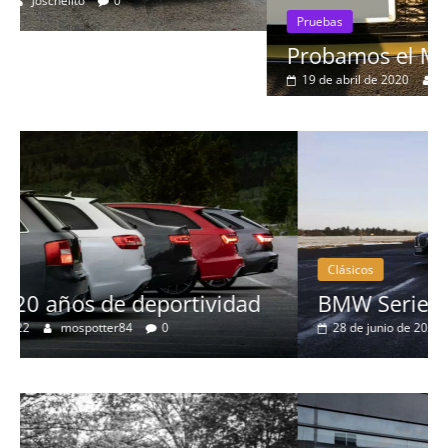
Pruebas
Probamos el Mercedes-Benz A200d
19 de abril de 2020
Joschelito
0
Clásicos
ad
BMW Serie 7: lujo desde 1977
28 de junio de 2022
mospotter84
0