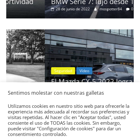
BMW Serie 7: lujo desde 1977
28 de junio de 2022
mospotter84
0
Seguridad
Vídeo
El Mazda CX-5 2022 logra la máxima
nota en las pruebas de seguridad del
Sentimos molestar con nuestras galletas
IIHS
11 de noviembre de 2021
mospotter84
0
Utilizamos cookies en nuestro sitio web para ofrecerle la
experiencia más adecuada al recordar sus preferencias y
visitas repetidas. Al hacer clic en "Aceptar todas", usted
consiente el uso de TODAS las cookies. Sin embargo,
puede visitar "Configuración de cookies" para dar un
consentimiento controlado.