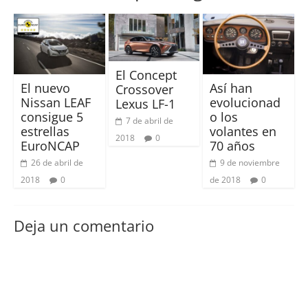
El Concept
El nuevo
Así han
Crossover
Nissan LEAF
evolucionad
Lexus LF-1
consigue 5
o los
7 de abril de
estrellas
volantes en
2018
0
EuroNCAP
70 años
26 de abril de
9 de noviembre
2018
0
de 2018
0
Deja un comentario