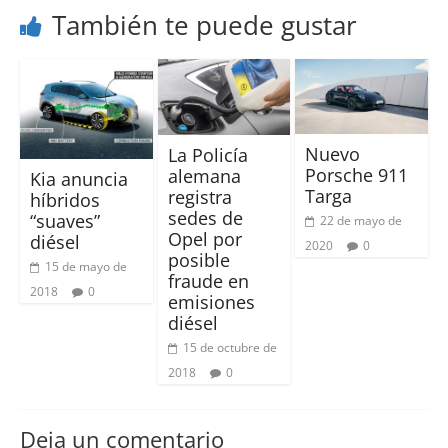
También te puede gustar
Nuevo
La Policía
Porsche 911
alemana
Kia anuncia
Targa
registra
híbridos
sedes de
“suaves”
22 de mayo de
Opel por
diésel
2020
0
posible
15 de mayo de
fraude en
2018
0
emisiones
diésel
15 de octubre de
2018
0
Deja un comentario