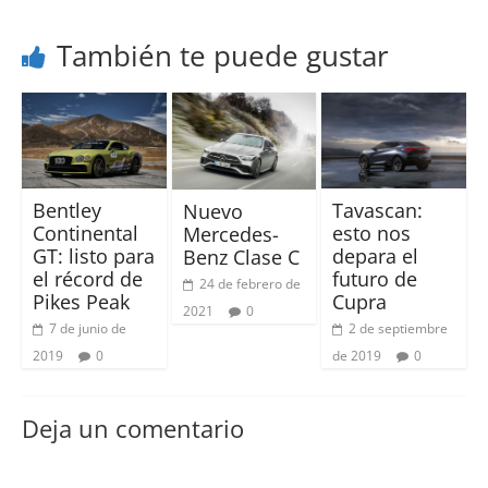
También te puede gustar
Bentley
Tavascan:
Nuevo
Continental
esto nos
Mercedes-
GT: listo para
depara el
Benz Clase C
el récord de
futuro de
24 de febrero de
Pikes Peak
Cupra
2021
0
7 de junio de
2 de septiembre
2019
0
de 2019
0
Deja un comentario