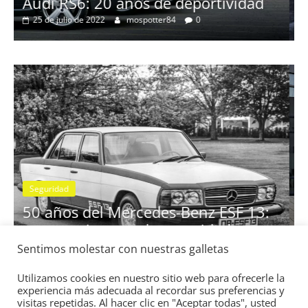
Clásicos
vidad
BMW Serie 7: lujo desde 1977
28 de junio de 2022
mospotter84
0
Seguridad
Vídeo
El Mazda CX-5 2022 logra la máx
nota en las pruebas de seguridad
Sentimos molestar con nuestras galletas
SF 13:
IIHS
d
11 de noviembre de 2021
mospotter84
0
Utilizamos cookies en nuestro sitio web para ofrecerle la
experiencia más adecuada al recordar sus preferencias y
visitas repetidas. Al hacer clic en "Aceptar todas", usted