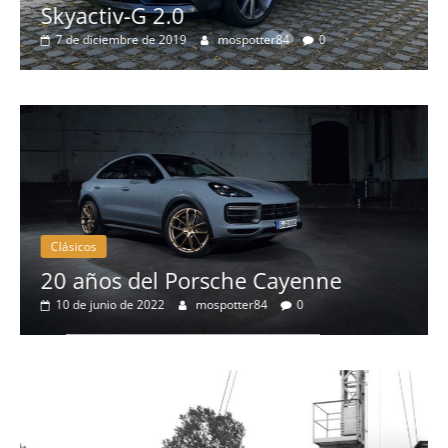
Skyactiv-G 2.0
Pr
7 de diciembre de 2019
mospotter84
0
má
8 
Clásicos
20 años del Porsche Cayenne
5
10 de junio de 2022
mospotter84
0
e