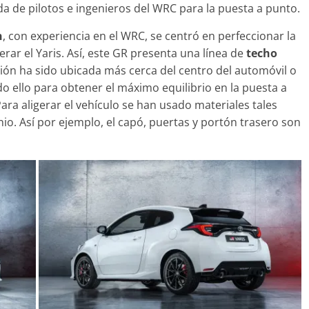
a de pilotos e ingenieros del WRC para la puesta a punto.
n
, con experiencia en el WRC, se centró en perfeccionar la
erar el Yaris. Así, este GR presenta una línea de
techo
Clásicos
ón ha sido ubicada más cerca del centro del automóvil o
7: lujo desde
20 años del Porsche
do ello para obtener el máximo equilibrio en la puesta a
Cayenne
Para aligerar el vehículo se han usado materiales tales
o. Así por ejemplo, el capó, puertas y portón trasero son
22
mospotter84
0
10 de junio de 2022
mospotter84
eo
X-5 2022 logra la
a en las pruebas
d del IIHS
de 2021
mospotter84