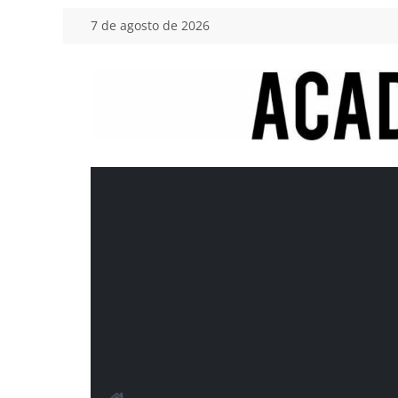
Saltar
7 de agosto de 2026
al
contenido
Academia
del
Motor
Tu
blog
de
coches