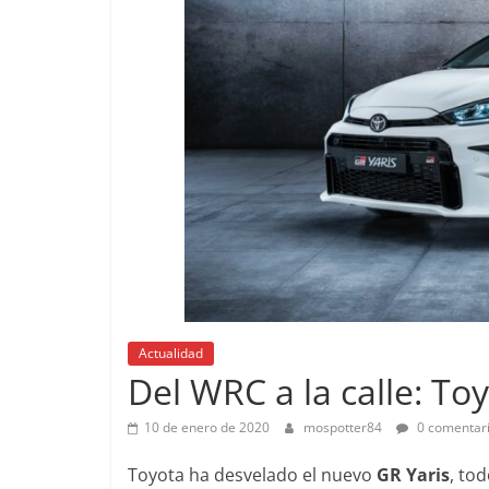
Pruebas
Probamos el SEAT Ibiza FR
Actualidad
1.0 TSI 115cv DSG
Del WRC a la calle: To
Pruebas
12 de abril de 2021
Joschelito
0
Probamos e
10 de enero de 2020
mospotter84
0 comentar
A200d
Toyota ha desvelado el nuevo
GR Yaris
, to
19 de abril de 202