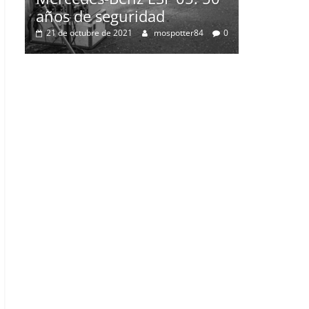
0
2 de julio de 2021
mospotter84
0
50
0