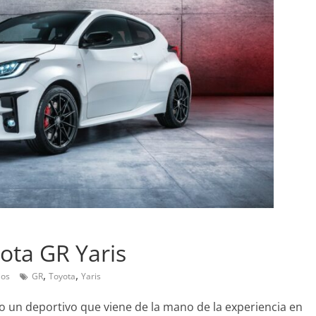
Pruebas
Prueba a fondo del Maz
Sedan Skyactiv-G 2.0
yota GR Yaris
7 de diciembre de 2019
mospotter84
l Mercedes-Benz
,
,
0
ios
GR
Toyota
Yaris
do un deportivo que viene de la mano de la experiencia en
0
Joschelito
0