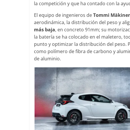
la competición y que ha contado con la ayud
El equipo de ingenieros de
Tommi Mäkine
aerodinámica, la distribución del peso y alig
Clásicos
Clásicos
más baja
, en concreto 91mm; su motorizaci
Audi RS6: 20 años de
BMW Serie 
la batería se ha colocado en el maletero, to
deportividad
1977
punto y optimizar la distribución del peso. 
como polímero de fibra de carbono y alumini
25 de julio de 2022
mospotter84
0
28 de junio de 20
de aluminio.
Seguridad
Víd
El Mazda C
Seguridad
s
máxima not
50 años del Mercedes-Benz
de segurida
ESF 13: un experimento de
11 de noviembre 
seguridad