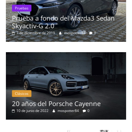
 fondo del Mazda3 Sedan
Pruebas
G 2.0
Probamos el A
 de 2019
mospotter84
0
más espectacu
8 de septiembre de 2
os
Clásicos
ños del Porsche Cayenne
50 años 
junio de 2022
mospotter84
0
eléctric
4 de mayo d