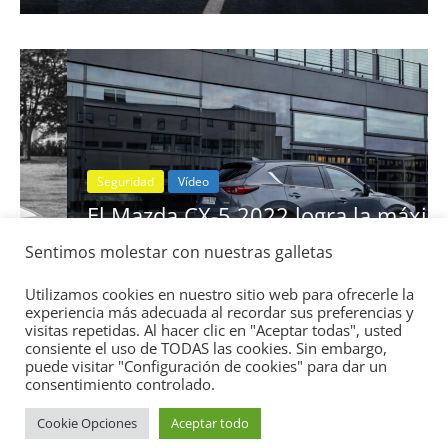
Seguridad
Vídeo
El Mazda CX-5 2022 logra la máxima
nota en las pruebas de seguridad del
Sentimos molestar con nuestras galletas
IIHS
11 de noviembre de 2021
mospotter84
0
Utilizamos cookies en nuestro sitio web para ofrecerle la
experiencia más adecuada al recordar sus preferencias y
visitas repetidas. Al hacer clic en "Aceptar todas", usted
consiente el uso de TODAS las cookies. Sin embargo,
puede visitar "Configuración de cookies" para dar un
consentimiento controlado.
Cookie Opciones
Aceptar todo
Copyright © 2026
Academia del Motor
. Todos los derechos