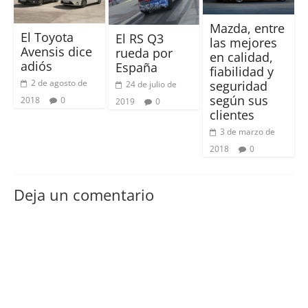
Mazda, entre
El Toyota
El RS Q3
las mejores
Avensis dice
rueda por
en calidad,
adiós
España
fiabilidad y
2 de agosto de
seguridad
24 de julio de
según sus
2018
0
2019
0
clientes
3 de marzo de
2018
0
Deja un comentario