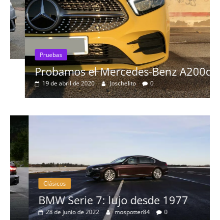
Pruebas
Probamos el Mercedes-Benz A200d
19 de abril de 2020
Joschelito
0
Clásicos
BMW Serie 7: lujo desde 1977
28 de junio de 2022
mospotter84
0