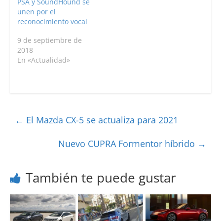
PSA y SoundHound se
unen por el
reconocimiento vocal
9 de septiembre de
2018
En «Actualidad»
←
El Mazda CX-5 se actualiza para 2021
Nuevo CUPRA Formentor híbrido
→
También te puede gustar