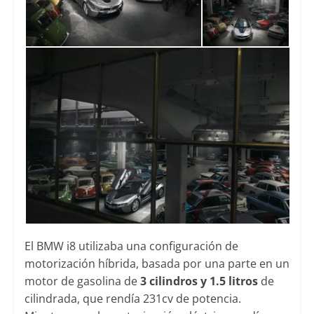
El BMW i8 utilizaba una configuración de
motorización híbrida, basada por una parte en un
motor de gasolina de
3 cilindros y 1.5 litros
de
cilindrada, que rendía 231cv de potencia.