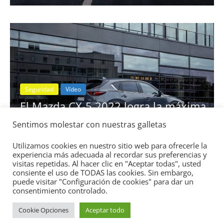
Seguridad
Vídeo
El Mazda CX-5 2022 logra la máxima
nota en las pruebas de seguridad del
Sentimos molestar con nuestras galletas
IIHS
11 de noviembre de 2021
mospotter84
0
Utilizamos cookies en nuestro sitio web para ofrecerle la
experiencia más adecuada al recordar sus preferencias y
visitas repetidas. Al hacer clic en "Aceptar todas", usted
consiente el uso de TODAS las cookies. Sin embargo,
puede visitar "Configuración de cookies" para dar un
consentimiento controlado.
Cookie Opciones
Aceptar todo
Copyright © 2026
Academia del Motor
. Todos los derechos