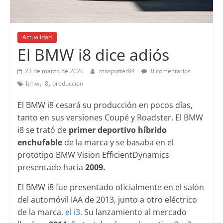
Actualidad
El BMW i8 dice adiós
23 de marzo de 2020
mospotter84
0 comentarios
,
,
bmw
i8
produccion
El BMW i8 cesará su producción en pocos días,
tanto en sus versiones Coupé y Roadster. El BMW
i8 se trató de
primer deportivo híbrido
enchufable
de la marca y se basaba en el
prototipo BMW Vision EfficientDynamics
presentado hacia
2009.
El BMW i8 fue presentado oficialmente en el salón
del automóvil IAA de 2013, junto a otro eléctrico
de la marca,
el i3.
Su lanzamiento al mercado